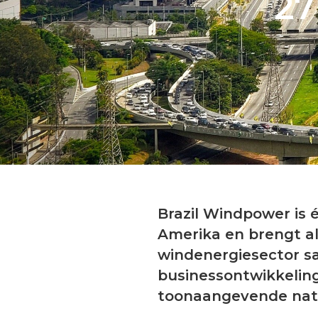
27
Brazil Windpower is 
Amerika en brengt al 
windenergiesector sa
businessontwikkeling
toonaangevende natio