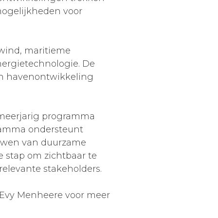
mogelijkheden voor
 wind, maritieme
energietechnologie. De
en havenontwikkeling
 meerjarig programma
ogramma ondersteunt
bouwen van duurzame
 stap om zichtbaar te
relevante stakeholders.
t Evy Menheere voor meer