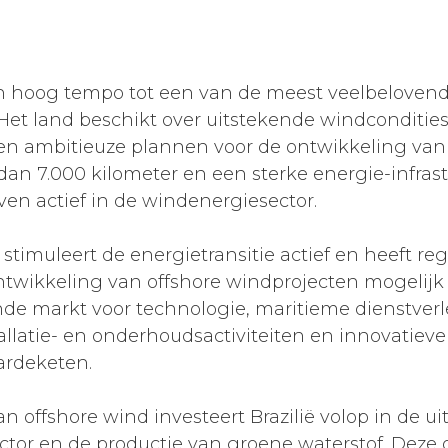
h in hoog tempo tot een van de meest veelbeloven
Het land beschikt over uitstekende windconditie
n ambitieuze plannen voor de ontwikkeling van 
dan 7.000 kilometer en een sterke energie-infrastr
ven actief in de windenergiesector.
 stimuleert de energietransitie actief en heeft re
ntwikkeling van offshore windprojecten mogelijk
nde markt voor technologie, maritieme dienstverl
llatie- en onderhoudsactiviteiten en innovatieve
ardeketen.
 offshore wind investeert Brazilië volop in de ui
tor en de productie van groene waterstof. Deze