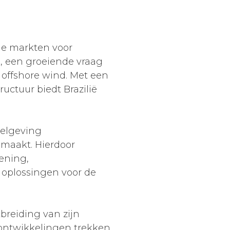
de markten voor
s, een groeiende vraag
offshore wind. Met een
uctuur biedt Brazilië
gelgeving
 maakt. Hierdoor
ening,
 oplossingen voor de
tbreiding van zijn
 ontwikkelingen trekken