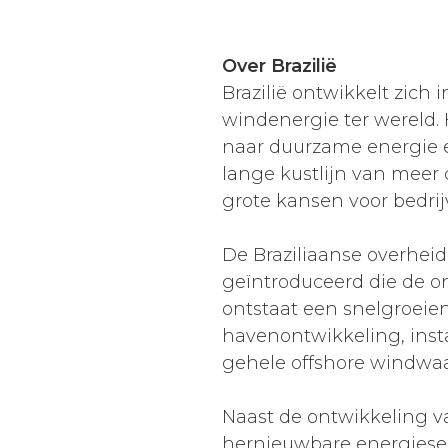
Over Brazilië
Brazilië ontwikkelt zic
windenergie ter wereld. 
naar duurzame energie e
lange kustlijn van meer 
grote kansen voor bedrij
De Braziliaanse overheid
geïntroduceerd die de o
ontstaat een snelgroeie
havenontwikkeling, insta
gehele offshore windwa
Naast de ontwikkeling van
hernieuwbare energiesec