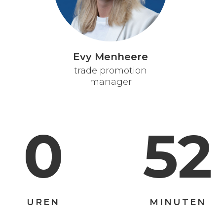
Evy Menheere
trade promotion
manager
0
52
UREN
MINUTEN